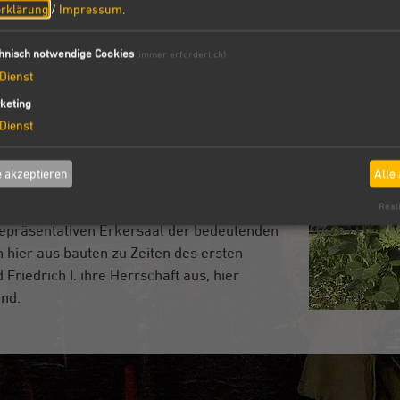
rklärung
/
Impressum
.
rg
hnisch notwendige Cookies
(immer erforderlich)
Dienst
sabeth von Bayern (1383-1442)“
keting
Dienst
 von Bayern (1383-1442)“ ist das Thema der
olzburg vom 31. Juli bis 19. Oktober 2025
 akzeptieren
Alle
bwechslungsreiche Art der Präsentation
Reali
epräsentativen Erkersaal der bedeutenden
 hier aus bauten zu Zeiten des ersten
 Friedrich I. ihre Herrschaft aus, hier
nd.