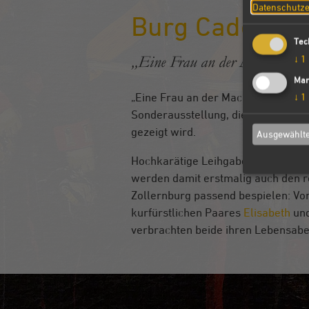
Datenschutze
Burg Cadolzbu
Tec
↓
1
„Eine Frau an der Macht. Eli
Mar
↓
1
„Eine Frau an der Macht. Elisabeth
Sonderausstellung, die auf der Cad
gezeigt wird.
Ausgewählte
Hochkarätige Leihgaben und eine a
werden damit erstmalig auch den r
Zollernburg passend bespielen: Von
kurfürstlichen Paares
Elisabeth
und
verbrachten beide ihren Lebensabe