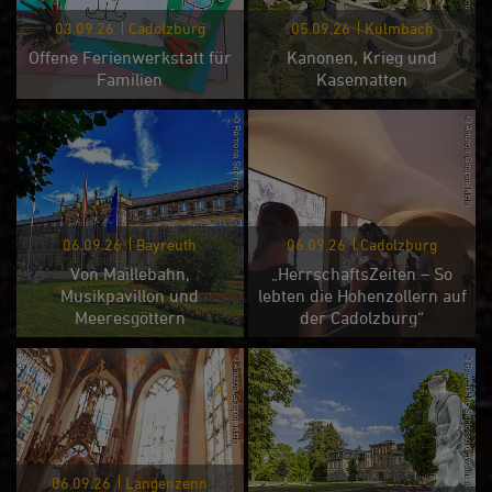
03.09.26
Cadolzburg
05.09.26
Kulmbach
Offene Ferienwerkstatt für
Kanonen, Krieg und
Familien
Kasematten
06.09.26
Bayreuth
06.09.26
Cadolzburg
Von Maillebahn,
„HerrschaftsZeiten – So
Musikpavillon und
lebten die Hohenzollern auf
Meeresgöttern
der Cadolzburg“
06.09.26
Langenzenn