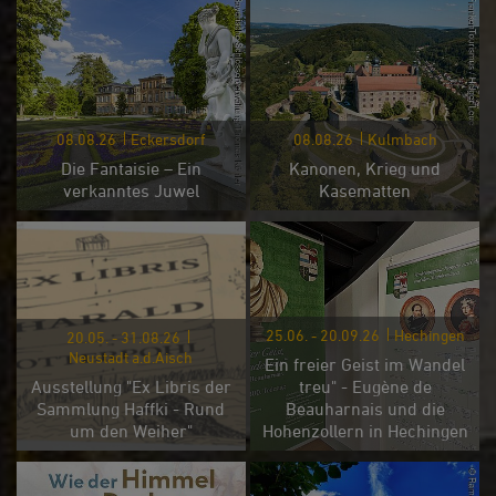
08.08.26
Eckersdorf
08.08.26
Kulmbach
Die Fantaisie – Ein
Kanonen, Krieg und
verkanntes Juwel
Kasematten
25.06. - 20.09.26
Hechingen
20.05. - 31.08.26
Neustadt a.d.Aisch
Ein freier Geist im Wandel
Ausstellung "Ex Libris der
treu" - Eugène de
Sammlung Haffki - Rund
Beauharnais und die
um den Weiher"
Hohenzollern in Hechingen