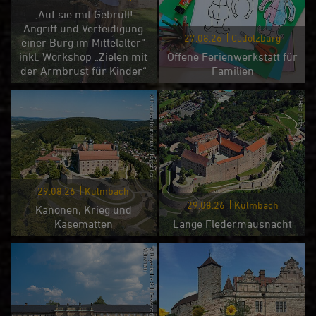
„Auf sie mit Gebrüll!
Angriff und Verteidigung
27.08.26
Cadolzburg
einer Burg im Mittelalter“
inkl. Workshop „Zielen mit
Offene Ferienwerkstatt für
der Armbrust für Kinder“
Familien
29.08.26
Kulmbach
29.08.26
Kulmbach
Kanonen, Krieg und
Kasematten
Lange Fledermausnacht