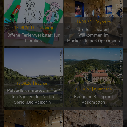
14.08.26
Bayreuth
13.08.26
Cadolzburg
Großes Theater!
Offene Ferienwerkstatt für
Willkommen im
Familien
Markgräflichen Opernhaus
15.08.26
Bayreuth
15.08.26
Kulmbach
Kaiserlich unterwegs – auf
den Spuren der Netflix-
Kanonen, Krieg und
Serie „Die Kaiserin“
Kasematten