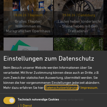
18.08.26
Bayreuth
19.08.26
Cadolzburg
Großes Theater!
„Lasten heben kinderleicht
Willkommen im
– Steine heben mit dem
Markgräflichen Opernhaus
Tretradkran“
Einstellungen zum Datenschutz
21.08.26
Bayreuth
Beim Besuch unserer Website werden Informationen über Sie
20.08.26
Cadolzburg
verarbeitet. Mit Ihrer Zustimmung können diese auch an Dritte, z.B.
Wasser marsch! - Auf den
zum Zweck der statistischen Auswertung, übermittelt werden. Sie
Offene Ferienwerkstatt für
Spuren der Wasserspiele
können die hier vorgenommenen Einstellungen jederzeit abändern.
Familien
des 18. Jahrhunderts
Mehr dazu erfahren Sie hier:
Datenschutzerklärung
/
Impressum
.
Technisch notwendige Cookies
(immer erforderlich)
↓
1
Dienst