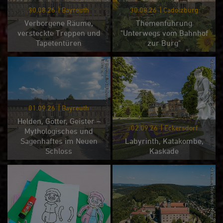
30.08.26
Bayreuth
30.08.26
Cadolzburg
Verborgene Räume,
Themenführung
versteckte Treppen und
"Unterwegs vom Bahnhof
Tapetentüren
zur Burg"
01.09.26
Bayreuth
Helden, Götter, Geister –
02.09.26
Eckersdorf
Mythologisches und
Sagenhaftes im Neuen
Labyrinth, Katakombe,
Schloss
Kaskade