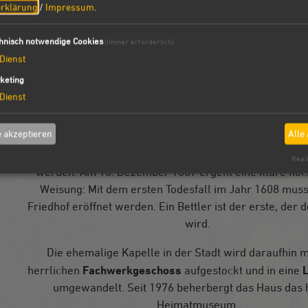
gelegen, das älteste in der ganzen Stadt. Noch heute fi
rklärung
/
Impressum
.
seinem Sandstein-Untergeschoss Spuren romanischer
hnisch notwendige Cookies
(immer erforderlich)
Friedhofskapelle
Bis 1622 dient das Haus als
, geweiht 
Dienst
Michael. Das Areal zwischen Kapelle und der Stadtkirch
keting
als Friedhof genutzt. Im Jahr 1568 aber gebietet der
Dienst
Markgraf Georg Friedrich
, dass der Friedhof vor die S
werden muss. Davon wollen die Langenzenner aber la
 akzeptieren
Alle
wissen. Erst als Amtsvogt Hans Auer 1593 der Stadt ei
vor dem oberen Tor stiftet, scheint der neue Friedhof 
Reali
werden. Am 18. Dezember 1607 ergeht eine klare hoch
Weisung: Mit dem ersten Todesfall im Jahr 1608 mus
Friedhof eröffnet werden. Ein Bettler ist der erste, der d
wird.
Die ehemalige Kapelle in der Stadt wird daraufhin 
Fachwerkgeschoss
L
herrlichen
aufgestockt und in eine
umgewandelt. Seit 1976 beherbergt das Haus das 
Heimatmuseum.