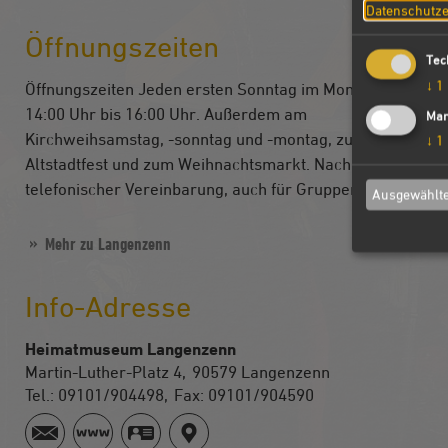
Datenschutze
Öffnungszeiten
Tec
↓
1
Öffnungszeiten Jeden ersten Sonntag im Monat von
14:00 Uhr bis 16:00 Uhr. Außerdem am
Mar
Kirchweihsamstag, -sonntag und -montag, zum
↓
1
Altstadtfest und zum Weihnachtsmarkt. Nach
telefonischer Vereinbarung, auch für Gruppen.
Ausgewählte
Mehr zu Langenzenn
Info-Adresse
Heimatmuseum Langenzenn
Martin-Luther-Platz 4
90579
Langenzenn
Tel.:
09101/904498
Fax:
09101/904590
www.heimatverein-langenzenn.de
vCard
GPS: