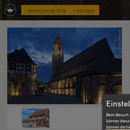
» Bedeutende Orte
» Museen
Einste
Beim Besuch 
können diese 
können die h