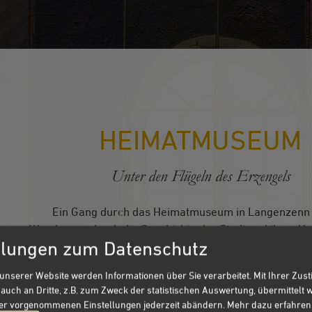
HEIMATMUSEUM
Unter den Flügeln des Erzengels
Ein Gang durch das Heimatmuseum in Langenzenn i
Wanderung durch die Geschichte der Stadt und ihrer U
llungen zum Datenschutz
den Exponaten zählen Saurierfußabdrücke oder Pfeils
Steinbeile aus der Steinzeit. Das größte Museumsstück ab
unserer Website werden Informationen über Sie verarbeitet. Mit Ihrer Zu
Haus selbst dar. In seinen Grundmauern ist das Geb
auch an Dritte, z.B. zum Zweck der statistischen Auswertung, übermittelt 
unmittelbarer Nähe zur Stadtkirche und zum ehemalig
ier vorgenommenen Einstellungen jederzeit abändern.
Mehr dazu erfahren 