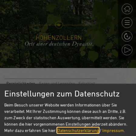
HOHENZOLLERN
Orte einer deutschen Dynastie.
Persönlichkeiten
Sagen und Legenden
Extrablatt
Einstellungen zum Datenschutz
Markgraf Georg Wilhelm und das
Beim Besuch unserer Website werden Informationen über Sie
Lusthaus
verarbeitet. Mit Ihrer Zustimmung können diese auch an Dritte, z.B.
zum Zweck der statistischen Auswertung, übermittelt werden. Sie
Erotische Vergnügungen unterm Maibaum
können die hier vorgenommenen Einstellungen jederzeit abändern.
Mehr dazu erfahren Sie hier:
Datenschutzerklärung
/
Impressum
.