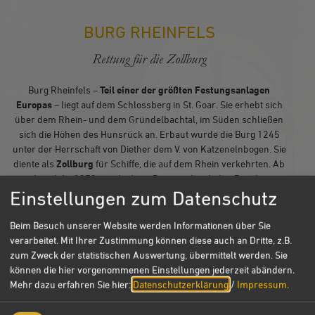
BURG RHEINFELS
Rettung für die Zollburg
Burg Rheinfels –
Teil einer der größten Festungsanlagen
Europas
– liegt auf dem Schlossberg in St. Goar. Sie erhebt sich
über dem Rhein- und dem Gründelbachtal, im Süden schließen
sich die Höhen des Hunsrück an. Erbaut wurde die Burg 1245
unter der Herrschaft von Diether dem V. von Katzenelnbogen. Sie
diente als
Zollburg
für Schiffe, die auf dem Rhein verkehrten. Ab
dem Jahr 1370 wurde diese Position durch den Bau der
gegenüberliegenden Burg Neukatzenelnbogen noch verstärkt.
Einstellungen zum Datenschutz
Bis ins 17. Jahrhundert wurde die Burg Rheinfels
stetig
Beim Besuch unserer Website werden Informationen über Sie
erweitert
und zwischenzeitlich zu einem Renaissanceschloss
verarbeitet. Mit Ihrer Zustimmung können diese auch an Dritte, z.B.
umgebaut. Immer wieder gab es zwischen den Hessischen
zum Zweck der statistischen Auswertung, übermittelt werden. Sie
Landgrafschaften Streitigkeiten um den Besitz der Burg. 1796
können die hier vorgenommenen Einstellungen jederzeit abändern.
wurden große Teile der Festung von französischen
Mehr dazu erfahren Sie hier:
Datenschutzerklärung
/
Impressum
.
Revolutionstruppen zerstört.